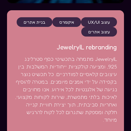
עיצוב UX/UI
איקומרס
בניית אתרים
עיצוב אתרים
JewelryIL rebranding
JewelryIL מתמחה בתכשיטי כסף סטרלינג
925, ומציעה קולקציות ייחודיות המשלבות בין
עיצובים קלאסיים למודרניים. כל תכשיט נוצר
בקפידה על ידי אמנים מיומנים, במטרה להוסיף
נגיעה של אלגנטיות לכל אירוע. אנו מחויבים
לאיכות בלתי מתפשרת, שירות לקוחות מקצועי,
ואחריות סביבתית, תוך יצירת חוויית קנייה
חלקה ומספקת שתגרום לכל לקוח להרגיש
מיוחד.