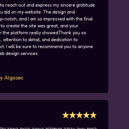
 to reach out and express my sincere gratitude
u did on my website. The design and
op-notch, and I am so impressed with the final
to create the site was great, and your
th the platform really showed.Thank you so
 attention to detail, and dedication to
uct. I will be sure to recommend you to anyone
web design services
by Algosec
הצוות עשה עבודה פנומנלית בעיצוב ובניית האתר שלי 