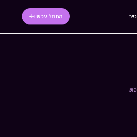
טים
התחל עכשיו
פוש