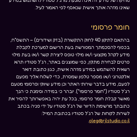
מחיקה של מידע זה אינה מונעת מרג'ל סטודיו להשתמש במידע
שאינו מזהה אותך אישית שנאסף לפי האמור לעיל.
חומר פרסומי
בהתאם לתיקון 40 לחוק התקשורת (בזק ושידורים) – התשס"ח,
בכפוף להסכמתך המפורשת בעת הרישום למערכת לקבלת
מידע לקהל מקצועי ו/או מילוי טופס ליצירת קשר ו/או בעת מילוי
פרטים לבחירת מתקין, כפי שמוצגים באתר, רג'ל סטודיו תהא
רשאית להשתמש במידע מזהה אישית, כגון כתובת דואר
אלקטרוני ו/או מספר טלפון שמסרת, כדי לשלוח אליך מפעם
לפעם, מידע בדבר שירותי האתר וכן מידע שיווקי ופרסומי מטעם
רג'ל סטודיו ("חומר פרסומי"). יובהר כי במידה וסימנת כי הנך
מאשר קבלת חומר פרסומי, בכל עת יהיה באפשרותך להסיר את
כתובתך מרשימת הדיוור של רג'ל סטודיו על ידי פניה בכתב
לשירות לקוחות של רג'ל סטודיו בכתובת המייל:
.
oleg@rjlstudio.co.il