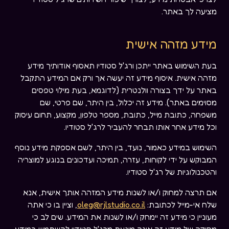
מציעה לך באתר.
מידע מזהה אישית
בעת השימוש באתר ייתכן ורג'ל סטודיו תאסוף אודותיך מידע
מזהה אישית. איסוף מידע זה יעשה אך ורק אם המידע התקבל
באתר על ידך בצורה וולנטרית (לדוגמא, בעת מילוי טפסים
מסוימים באתר). מידע זה יכלול, בין היתר, שם פרטי, שם
משפחה, כתובת מייל, כתובת, מספר טלפון, מקצוע, תחום עיסוק
וכל מידע אחר אותו תבחר להעביר לרג'ל סטודיו.
השימוש במידע כאמור, נועד, בין היתר, לשם אספקת מידע נוסף
המבוקש על ידי לקוחות, עזרה, תמיכה ועדכונים בנוגע למוצריה
והטכנולוגיות של רג'ל סטודיו.
אם תרצה למחוק ו/או לשנות מידע המזהה אותך אישית, אנא
שלח אי-מייל לכתובת:
oleg@rjlstudio.co.il
, וציין בו כי אתה
מעוניין כי מידע זה יימחק ו/או לשנות את המידע. שים לב כי