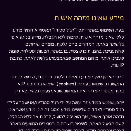
מידע שאינו מזהה אישית
בעת השימוש באתר ייתכן ו"רג'ל סטודיו" תאסוף אודותיך מידע
כללי שאינו מזהה אישית, לרבות ללא הגבלה, מידע בנוגע אופי
גלישתך באתר, המדורים בהם גלשת, מוצרים ושירותים
שהתעניינת בהם, תוכן שצפית בו באתר, הצעות ופעילויות שונות
שעניינו אותך, מיקום המחשב שבאמצעותו גלשת לאתר, כתובת
IP ועוד.
דרכי האיסוף של המידע כאמור כוללות, בין היתר, שימוש בנתוני
התקשרות, שימוש בעוגיות (cookies), שימוש בכתובת IP או
בקוד מספרי המזהה את המחשב שבאמצעותו גלשת לאתר.
ייתכן ושימוש במידע זה יעשה על ידי רג'ל סטודיו ו/או יועבר על ידי
רג'ל סטודיו לצדדים שלישיים. מידע מסוג זה הינו מידע אשר אינו
מזהה אותך אישית, אך הוא יכול להועיל, לרבות אך ללא הגבלה,
לשם תפעול האתר, לשיפור השירותים והמוצרים המוצעים באתר,
לצרכי אבטחת מידע, לצורך שיפור השירותים שרג'ל סטודיו