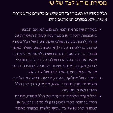
מסירת מידע לצד שלישי
רג'ל סטודיו לא תעביר לצדדים שלישיים כלשהם מידע מזהה
אישית, אלא במקרים המפורטים להלן:
במקרה שתפר את תנאי השימוש ו/או אם תבצע
באמצעות האתר, או בקשר עמו, פעולות האסורות על
פי דין (לרבות פעולות שלפי שיקול דעת של רג'ל סטודיו
יש בהן כדי לסתור כל דין), או ניסיון לבצע פעולה כאמור.
מובהר כי רג'ל סטודיו תהא רשאית למסור מידע מזהה
אישית אודותיך ככל הנדרש לפי כל דין, לרבות ומבלי
לגרוע, מקום בו יינתן צו שיפוטי או מנהלי למסירת פרטיך
או המידע אודותיך כאמור לצד שלישי כלשהו;
במקרה של מחלוקת, טענה, תביעה, דרישה או הליכים
משפטיים, מכל מין וסוג שהוא, אם יהיו, בינך לבין רג'ל
סטודיו ו/או מי מטעמה;
בכל מקרה שלסבירות דעתה של רג'ל סטודיו, מסירת
המידע נחוצה בכדי למנוע נזק לגופך או לרכושך או
לגופו או לרכושו של צד שלישי כלשהו. במקרה כאמור